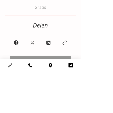
Gratis
Delen
Aanmelden
Cosmedisch schoonheidsinstituut
123Mooi
Adres :