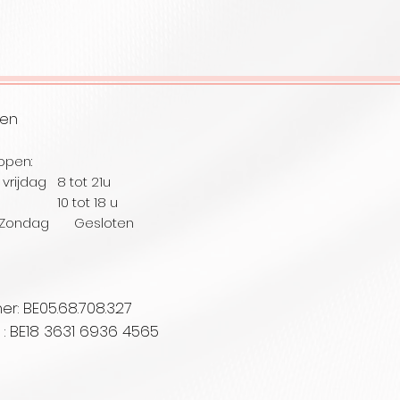
ren
open:
vrijdag 8 tot 21u
ag 10
tot 18 u
Zondag Gesloten
: BE05.68.708.327
. : BE18 3631 6936 4565