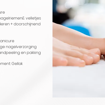
anicure
 nagelriemen& velletjes
deren + doorschijnend
e
xe manicure
ige nagelverzorging
ndpeeling en pakking
plement: Gellak