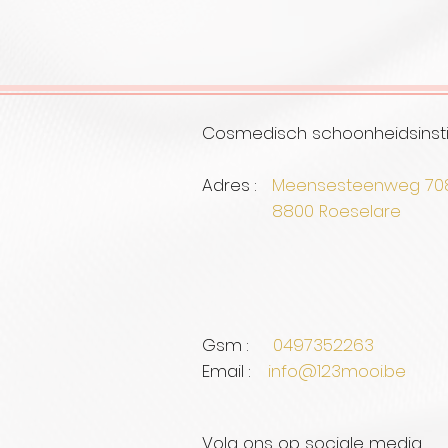
Cosmedisch schoonheidsinsti
Adres :
Meensesteenweg 7
8800 Roe
Gsm :
0497352263
Email :
info@123mooi.be
Volg ons op sociale media