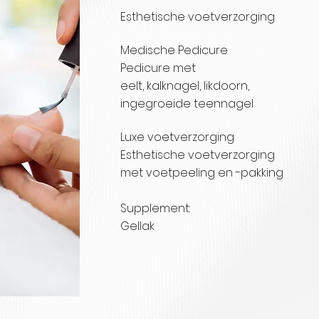
Esthetische voetverzorgin
I’m a paragraph. Double click
Medische Pedicure
me or click Edit Text. It's easy to make it
your own.
Pedicure met
eelt, kalknagel, likdoorn,
ingegroeide teennagel
Luxe voetverzorging
Esthetische voetverzorging
met voetpeeling en -pakking
Supplement:
Gellak