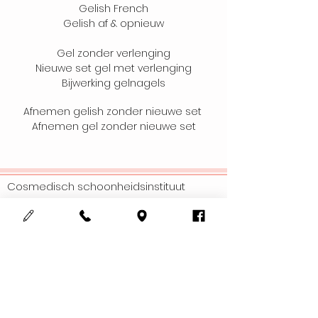
Gelish French
Gelish af & opnieuw
Gel zonder verlenging
Nieuwe set gel met verlenging
Bijwerking gelnagels
​Afnemen gelish zonder nieuwe set ​
Afnemen gel zonder nieuwe set
Cosmedisch schoonheidsinstituut
123Mooi
Adres :
Meensesteenweg 708
8800 Roeselare
Gsm :
0497352263
Email :
info@123mooi.be