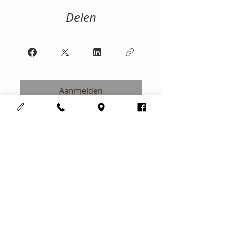
Delen
Aanmelden
Cosmedisch schoonheidsinstituut
123Mooi
Adres :
Meensesteenweg 708
8800 Roeselare
Gsm :
0497352263