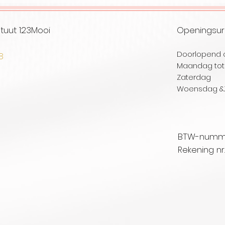
tuut 123Mooi
Openingsu
Doorlopend 
08
Maandag tot 
selare
Zaterd
Woensdag
&
BTW-nummer
Rekening nr