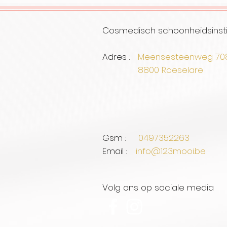
Cosmedisch schoonheidsinsti
Adres :
Meensesteenweg 7
8800 Roe
Gsm :
0497352263
Email :
info@123mooi.be
Volg ons op sociale media