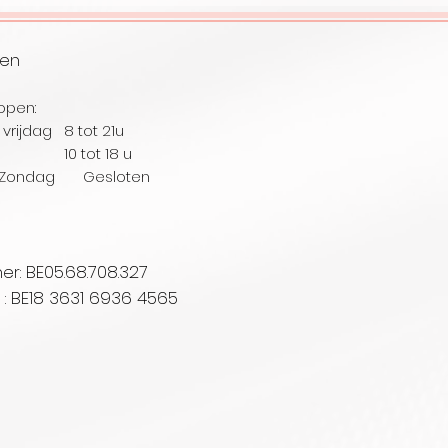
ren
open:
vrijdag 8 tot 21u
ag 10
tot 18 u
Zondag Gesloten
: BE05.68.708.327
. : BE18 3631 6936 4565