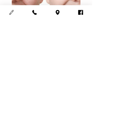
Zuivere huid in
4 weken
Gratis
Ik wil meer info
Cosmedisch schoonheidsinstituut