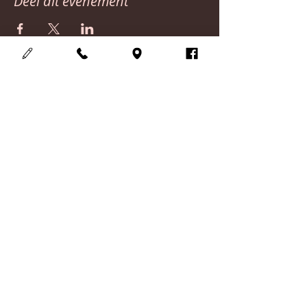
Deel dit evenement
Cosmedisch schoonheidsinstituut
123Mooi
Adres :
Meensesteenweg 708
8800 Roeselare
Gsm :
0497352263
Email :
info@123mooi.be
BTW-nummer: BE05.68.708.327
Rekening nr. : BE18
3631 6936 4565
Openingsuren