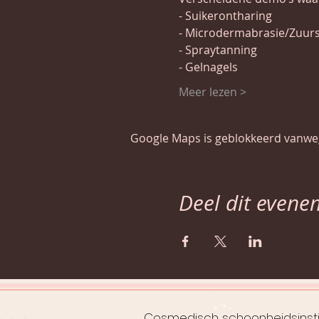
Meer lezen >
Google Maps is geblokkeerd vanwege
Deel dit evene
Cosmedisch schoonheidsinsti