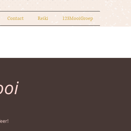
Contact
Reiki
123MooiGroep
oi
eer!