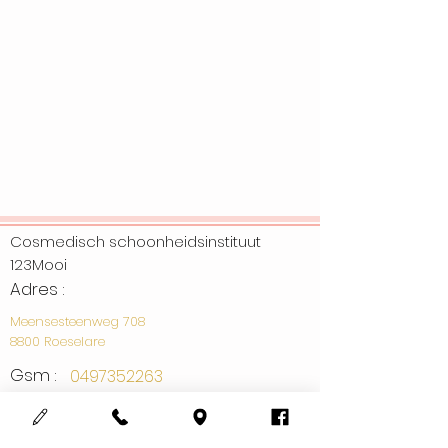
Cosmedisch schoonheidsinstituut
123Mooi
Adres :
Meensesteenweg 708
8800 Roeselare
Gsm :
0497352263
Email :
info@123mooi.be