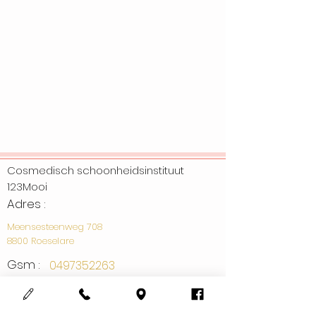
Cosmedisch schoonheidsinstituut
123Mooi
Adres :
Meensesteenweg 708
8800 Roeselare
Gsm :
0497352263
Email :
info@123mooi.be