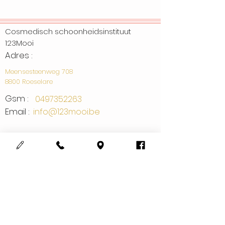
Cosmedisch schoonheidsinstituut
123Mooi
Adres :
Meensesteenweg 708
8800 Roeselare
Gsm :
0497352263
Email :
info@123mooi.be
BTW-nummer: BE05.68.708.327
Rekening nr. : BE18
3631 6936 4565
Openingsuren
Doorlopend open:
Maandag tot vrijdag 8 tot 21u
Zaterdag 10
tot 18 u