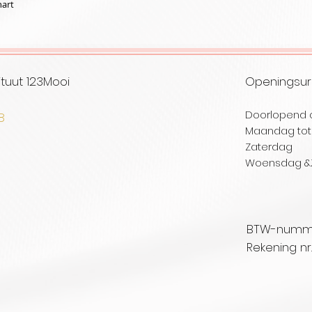
hart
tuut 123Mooi
Openingsu
Doorlopend 
08
Maandag tot 
selare
Zaterd
Woensdag
&
BTW-nummer
Rekening nr