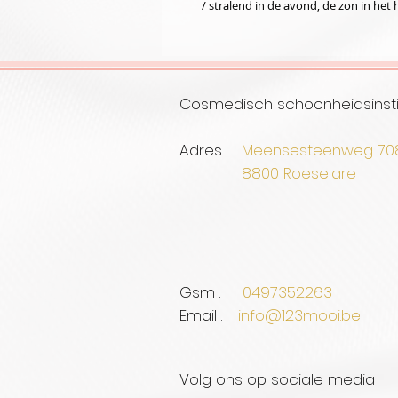
/ stralend in de avond, de zon in het 
Cosmedisch schoonheidsinsti
Adres :
Meensesteenweg 7
8800 Roe
Gsm :
0497352263
Email :
info@123mooi.be
Volg ons op sociale media