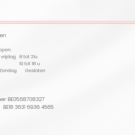
ren
open:
vrijdag 8 tot 21u
ag 10
tot 18 u
Zondag Gesloten
: BE05.68.708.327
. : BE18 3631 6936 4565