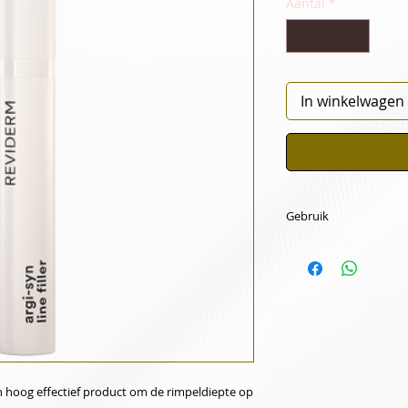
Aantal
*
In winkelwagen
Gebruik
Dagelijks na de rei
s’avonds plaatselijk
contourverslapping
nachtverzorging
en hoog effectief product om de rimpeldiepte op