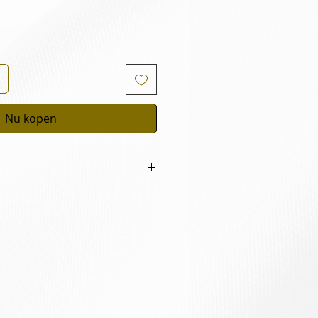
Nu kopen
niging & tonic s’morgens &
 in diepere rimpels of bij
 onder de dag- en/of