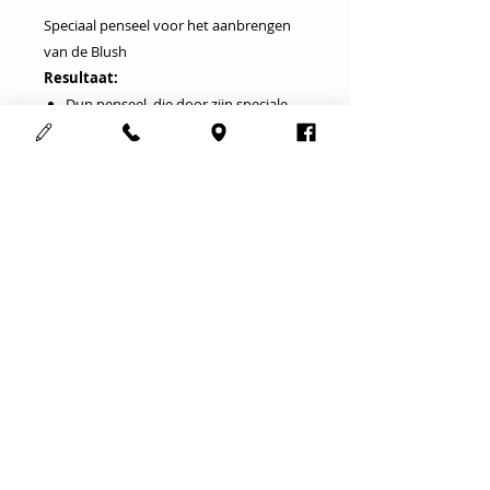
Speciaal penseel voor het aanbrengen
van de Blush
Resultaat:
Dun penseel, die door zijn speciale
mix van synthetisch haar in staat is
om rouge exact en tegelijk met
zachte overgangen op te brengen.
Ideaal geschikt voor het maken van
contouren.
Gebruik
: Breng de blush met de platte
kant op het gezicht aan
Cosmedisch schoonheidsinstituut
123Mooi
Adres :
Meensesteenweg 708