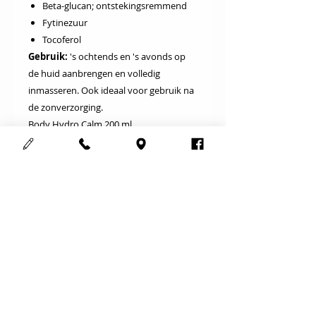
Beta-glucan; ontstekingsremmend
Fytinezuur
Tocoferol
Gebruik:
's ochtends en 's avonds op
de huid aanbrengen en volledig
inmasseren. Ook ideaal voor gebruik na
de zonverzorging.
Body Hydro Calm 200 ml
Cosmedisch schoonheidsinstituut
123Mooi
Adres :
Meensesteenweg 708
8800 Roeselare
Gsm :
0497352263