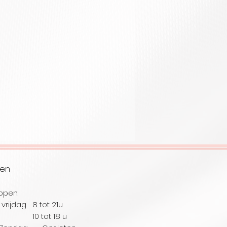
ren
open:
vrijdag 8 tot 21u
ag 10
tot 18 u