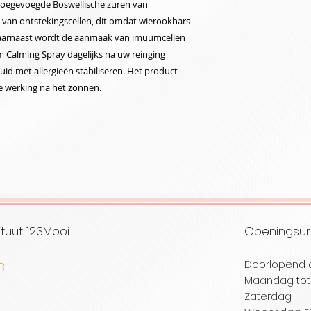
 toegevoegde Boswellische zuren van
 van ontstekingscellen, dit omdat wierookhars
 Daarnaast wordt de aanmaak van imuumcellen
 Calming Spray dagelijks na uw reinging
huid met allergieën stabiliseren. Het product
e werking na het zonnen.
tuut 123Mooi
Openingsu
Doorlopend 
08
Maandag tot 
selare
Zaterd