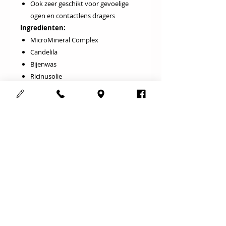
Ook zeer geschikt voor gevoelige
ogen en contactlens dragers
Ingredienten:
MicroMineral Complex
Candelila
Bijenwas
Ricinusolie
Olijfolie
Cosmedisch schoonheidsinstituut
123Mooi
Adres :
Meensesteenweg 708
8800 Roeselare
Gsm :
0497352263
Email :
info@123mooi.be