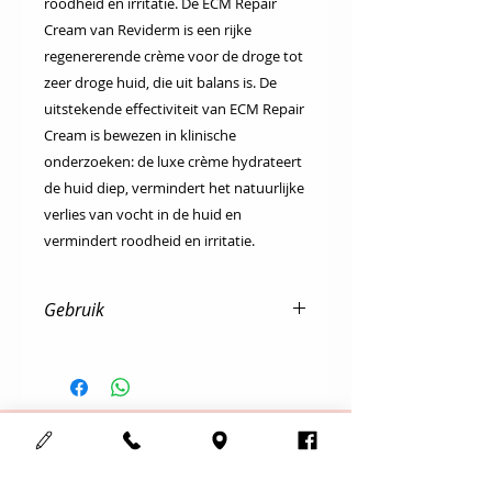
roodheid en irritatie. De ECM Repair
Cream van Reviderm is een rijke
regenererende crème voor de droge tot
zeer droge huid, die uit balans is. De
uitstekende effectiviteit van ECM Repair
Cream is bewezen in klinische
onderzoeken: de luxe crème hydrateert
de huid diep, vermindert het natuurlijke
verlies van vocht in de huid en
vermindert roodheid en irritatie.
Gebruik
Dagelijks na de reiniging & tonic
s’morgens & s’avonds als dag- en/of
nachtverzorging.
Cosmedisch schoonheidsinstituut
123Mooi
Adres :