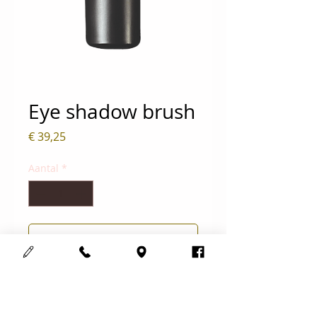
Eye shadow brush
Prijs
€ 39,25
Aantal
*
In winkelwagen
Nu kopen