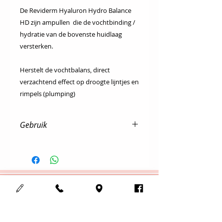
De Reviderm Hyaluron Hydro Balance
HD zijn ampullen die de vochtbinding /
hydratie van de bovenste huidlaag
versterken.
Herstelt de vochtbalans, direct
verzachtend effect op droogte lijntjes en
rimpels (plumping)
Gebruik
Dagelijks na de reiniging & tonic
s’morgens & s’avonds onder de
dag- en/of nachtverzorging
Cosmedisch schoonheidsinstituut
123Mooi
Adres :