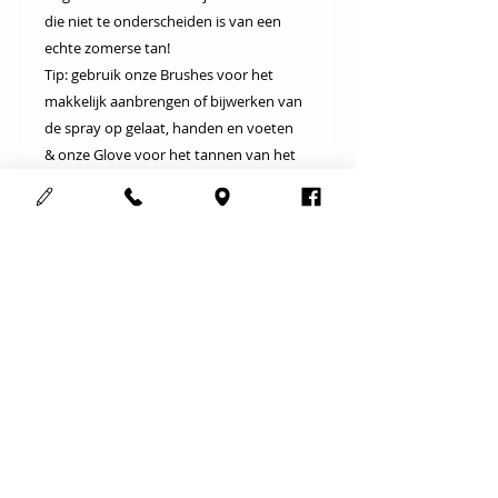
die niet te onderscheiden is van een
echte zomerse tan!
Tip: gebruik onze Brushes voor het
makkelijk aanbrengen of bijwerken van
de spray op gelaat, handen en voeten
& onze Glove voor het tannen van het
lichaam.
Cosmedisch schoonheidsinstituut
123Mooi
Adres :
Meensesteenweg 708
8800 Roeselare
Gsm :
0497352263
Email :
info@123mooi.be