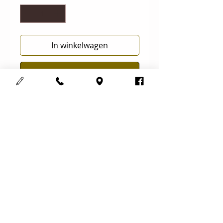
In winkelwagen
Nu kopen
Eyeliner brush
Resultaat
Voor het creëren van exacte en fijne
eyeliner lijntjes.
Gemaakt van synthetisch haar.
Gebruik: voor super fijne eyeliners
Cosmedisch schoonheidsinstituut
123Mooi