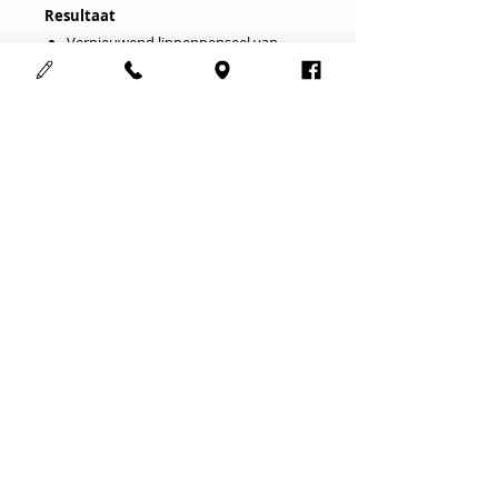
Resultaat
Vernieuwend lippenpenseel van
synthetisch haar.
Voor het moeiteloos aanbrengen
van lippenstift en lipgloss
Werkt secuur
Resultaat: breng moeiteloos en
hygienisch uw lippenstift aan
Cosmedisch schoonheidsinstituut
123Mooi
Adres :
Meensesteenweg 708
8800 Roeselare
Gsm :
0497352263
Email :
info@123mooi.be