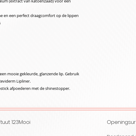
ceum (extract van katoenzaad) voor een
e en een perfect draagcomfort op de lippen
s
 een mooie gekleurde, glanzende lip. Gebruik
eviderm Lipliner.
ipstick afpoederen met de shinestopper.
tuut 123Mooi
Openingsu