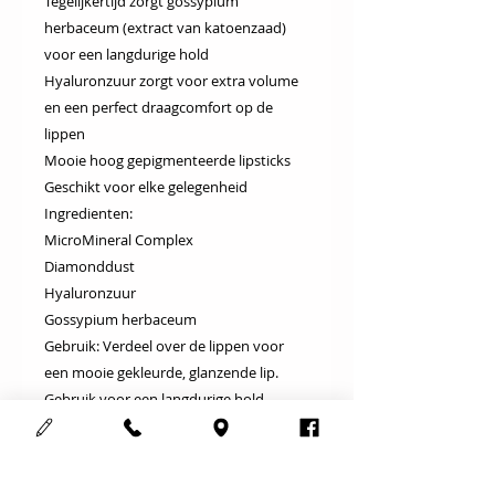
Tegelijkertijd zorgt gossypium
herbaceum (extract van katoenzaad)
voor een langdurige hold
Hyaluronzuur zorgt voor extra volume
en een perfect draagcomfort op de
lippen
Mooie hoog gepigmenteerde lipsticks
Geschikt voor elke gelegenheid
Ingredienten:
MicroMineral Complex
Diamonddust
Hyaluronzuur
Gossypium herbaceum
Gebruik: Verdeel over de lippen voor
een mooie gekleurde, glanzende lip.
Gebruik voor een langdurige hold,
vooraf de Reviderm Lipliner.
Tip: Voor een matte look kunt u de
lipstick afpoederen met de