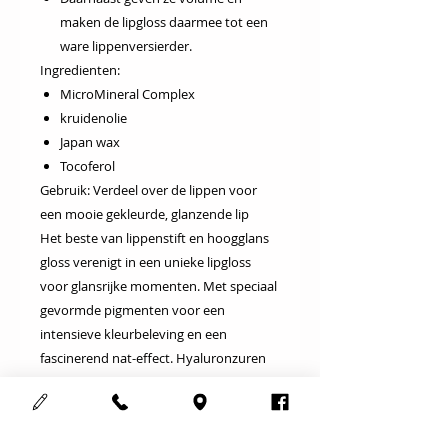
maken de lipgloss daarmee tot een
ware lippenversierder.
Ingredienten:
MicroMineral Complex
kruidenolie
Japan wax
Tocoferol
Gebruik
: Verdeel over de lippen voor
een mooie gekleurde, glanzende lip
Het beste van lippenstift en hoogglans
gloss verenigt in een unieke lipgloss
voor glansrijke momenten. Met speciaal
gevormde pigmenten voor een
intensieve kleurbeleving en een
fascinerend nat-effect. Hyaluronzuren
en lecitine beschermen tegen droge
lippen, geven volume en maken de
lipgloss daarmee tot een ware