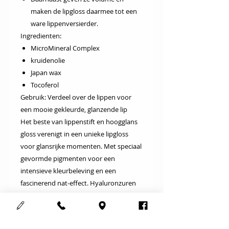
maken de lipgloss daarmee tot een
ware lippenversierder.
Ingredienten:
MicroMineral Complex
kruidenolie
Japan wax
Tocoferol
Gebruik
: Verdeel over de lippen voor
een mooie gekleurde, glanzende lip
Het beste van lippenstift en hoogglans
gloss verenigt in een unieke lipgloss
voor glansrijke momenten. Met speciaal
gevormde pigmenten voor een
intensieve kleurbeleving en een
fascinerend nat-effect. Hyaluronzuren
en lecitine beschermen tegen droge
lippen, geven volume en maken de
lipgloss daarmee tot een ware