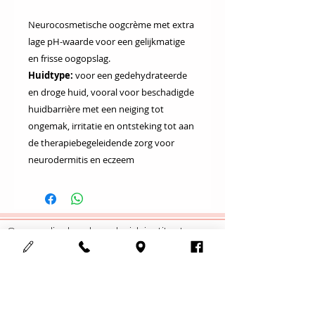
Neurocosmetische oogcrème met extra
lage pH-waarde voor een gelijkmatige
en frisse oogopslag.
Huidtype:
voor een gedehydrateerde
en droge huid, vooral voor beschadigde
huidbarrière met een neiging tot
ongemak, irritatie en ontsteking tot aan
de therapiebegeleidende zorg voor
neurodermitis en eczeem
Cosmedisch schoonheidsinstituut
123Mooi
Adres :
Meensesteenweg 708
8800 Roeselare