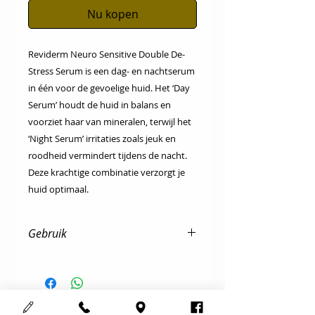
Nu kopen
Reviderm Neuro Sensitive Double De-
Stress Serum is een dag- en nachtserum
in één voor de gevoelige huid. Het ‘Day
Serum’ houdt de huid in balans en
voorziet haar van mineralen, terwijl het
‘Night Serum’ irritaties zoals jeuk en
roodheid vermindert tijdens de nacht.
Deze krachtige combinatie verzorgt je
huid optimaal.
Gebruik
Dagelijks na de reiniging & tonic
s’morgens & s’avonds onder de
dag- en nachtverzorging