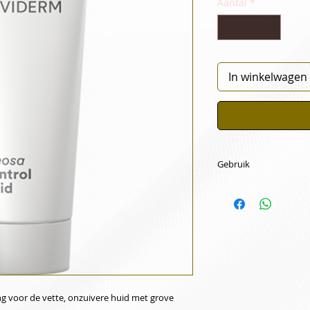
Aantal
*
In winkelwagen
Gebruik
Dagelijks na de rei
s’avonds als dag- e
ng voor de vette, onzuivere huid met grove