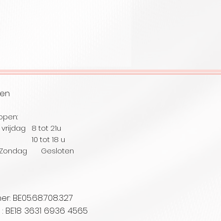
ren
open:
vrijdag 8 tot 21u
ag 10
tot 18 u
Zondag Gesloten
: BE05.68.708.327
. : BE18 3631 6936 4565