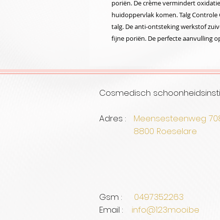
poriën. De crème vermindert oxidati
huidoppervlak komen. Talg Controle 
talg. De anti-ontsteking werkstof zui
fijne poriën. De perfecte aanvulling 
Cosmedisch schoonheidsinsti
Adres :
Meensesteenweg 7
8800 Roe
Gsm :
0497352263
Email :
info@123mooi.be