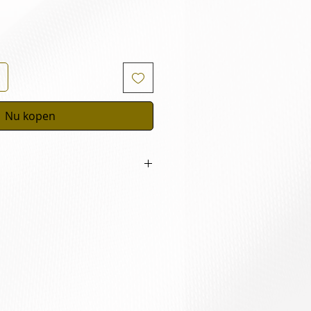
Nu kopen
niging & tonic s’morgens &
n/of nachtverzorging.