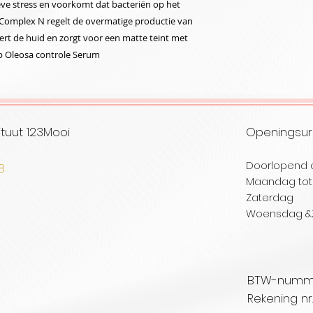
eve stress en voorkomt dat bacteriën op het
Complex N regelt de overmatige productie van
vert de huid en zorgt voor een matte teint met
op Oleosa controle Serum
tuut 123Mooi
Openingsu
Doorlopend 
08
Maandag tot 
selare
Zaterd
Woensdag
&
BTW-nummer
Rekening nr