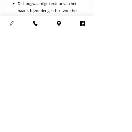
De hoogwaardige textuur van het
haar is bijzonder geschikt voor het
vasthouden en gelijkmatig verdelen
van de pigmenten
Gebruik:
Breng een kleine hoeveelheid
poeder op het gezicht en verdeel in
rond draaiende bewegingen met de
kwast.
Cosmedisch schoonheidsinstituut
123Mooi
Adres :
Meensesteenweg 708
8800 Roeselare
Gsm :
0497352263