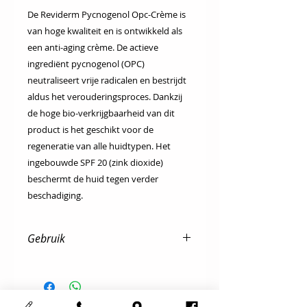
De Reviderm Pycnogenol Opc-Crème is
van hoge kwaliteit en is ontwikkeld als
een anti-aging crème. De actieve
ingrediënt pycnogenol (OPC)
neutraliseert vrije radicalen en bestrijdt
aldus het verouderingsproces. Dankzij
de hoge bio-verkrijgbaarheid van dit
product is het geschikt voor de
regeneratie van alle huidtypen. Het
ingebouwde SPF 20 (zink dioxide)
beschermt de huid tegen verder
beschadiging.
Gebruik
Dagelijks enkel ’s morgens na de
reiniging & tonic als dagverzorging.