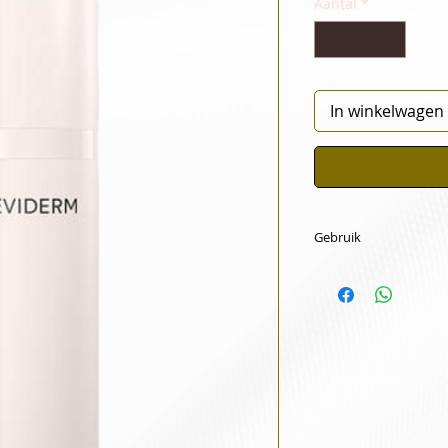
Aantal
*
In winkelwagen
Gebruik
Dagelijks enkel ’s m
als dagverzorging.