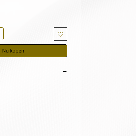
Nu kopen
orgens na de reiniging & tonic