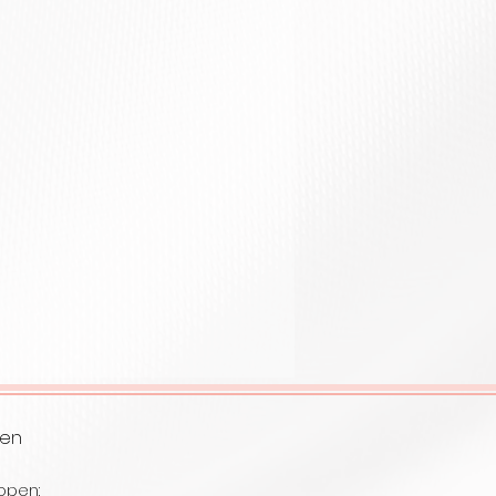
ren
open: