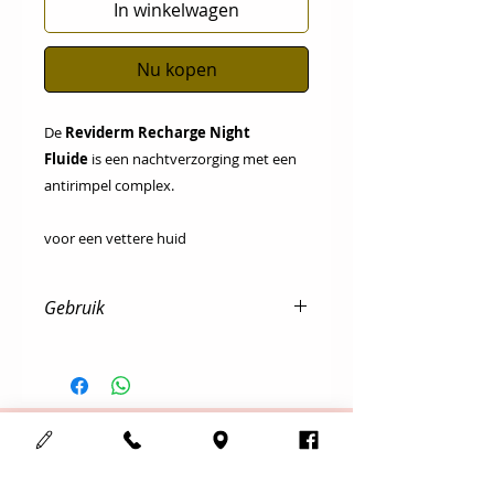
In winkelwagen
Nu kopen
De
Reviderm Recharge Night
Fluide
is een nachtverzorging met een
antirimpel complex.
voor een vettere huid
Gebruik
Dagelijks enkel ’s avonds na de
reiniging & tonic als
nachtverzorging.
Cosmedisch schoonheidsinstituut
123Mooi
Adres :