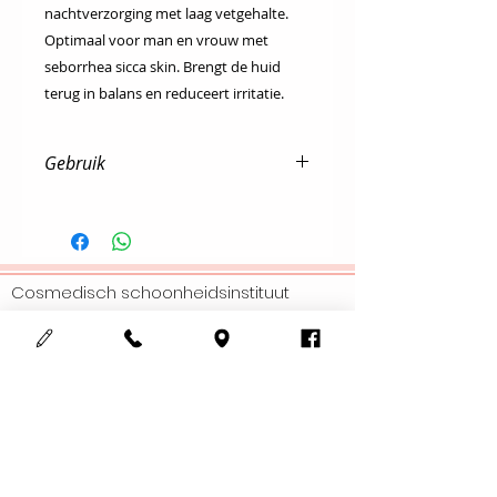
nachtverzorging met laag vetgehalte.
Optimaal voor man en vrouw met
seborrhea sicca skin. Brengt de huid
terug in balans en reduceert irritatie.
Gebruik
Dagelijks na de reiniging & tonic
(serum) enkel s'avonds.
Cosmedisch schoonheidsinstituut
123Mooi
Adres :
Meensesteenweg 708
8800 Roeselare
Gsm :
0497352263
Email :
info@123mooi.be