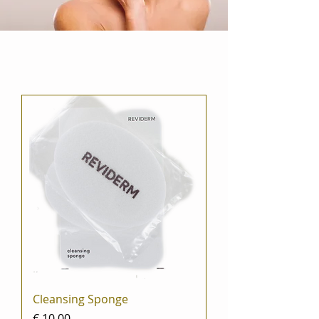
Cleansing Sponge
Prijs
€ 10,00