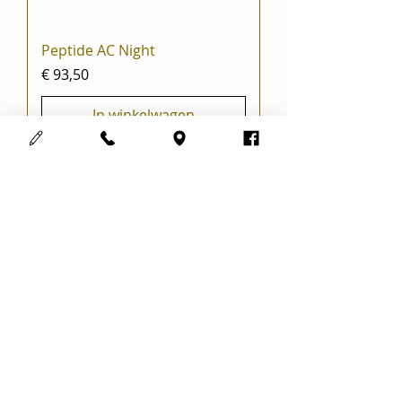
Peptide AC Night
Prijs
€ 93,50
In winkelwagen