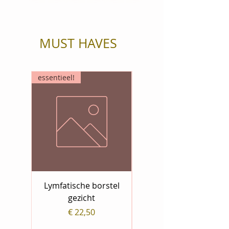
MUST HAVES
essentieel!
essentieel!
Lymfatische borstel
gezicht
Prijs
€ 22,50