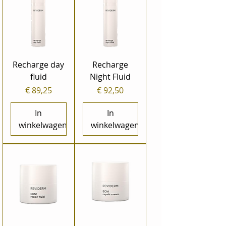
Recharge day
Recharge
fluid
Night Fluid
Prijs
Prijs
€ 89,25
€ 92,50
In
In
winkelwagen
winkelwagen