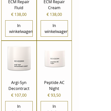
ECM Repair
ECM Repair
Fluid
Cream
Prijs
Prijs
€ 138,00
€ 138,00
In
In
winkelwagen
winkelwagen
Argi-Syn
Peptide AC
Decontract
Night
Prijs
Prijs
€ 107,00
€ 93,50
In
In